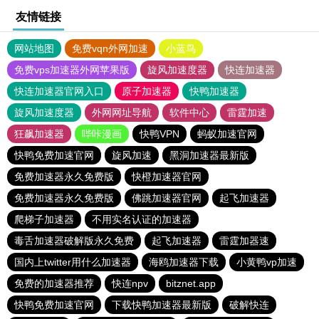
友情链接
网站地图
免费vqn外网加速
小蓝鸟
免费vps加速器外网苹果版
旋风加速度器
快连加速器
快连加速器官网入口
原子加速器
快鸭加速器
旋风加速度器
外网网址导航
软件中心
雷霆加速
狂飙加速器
哔咔漫画
快鸭VPN
蚂蚁加速官网
快鸭免费加速官网
旋风加速
黑洞加速器最新版
免费加速器永久免费版
快橙加速器官网
免费加速器永久免费版
佛跳加速器官网
起飞加速器
爬梯子加速器
不用实名认证的加速器
毒舌加速器破解版永久免费
起飞加速器
雷霆加器速
国内上twitter用什么加速器
海鸥加速器下载
小黄鸭vp加速
免费的加速器推荐
快连npv
bitznet.app
快鸭免费加速官网
下载快鸭加速器最新版
破解快连